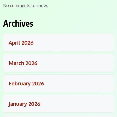
No comments to show.
Archives
April 2026
March 2026
February 2026
January 2026