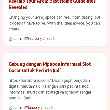
Revamp Your Area: Best Home Guidelines
Revealed
Changing your living space can feel intimidating, but
it doesn’t have to be. With the ideal advice, you can
create
admin
February 2, 2026
Gabung dengan Mpobos Informasi Slot
Gacor untuk Pecinta Judi
https://sinarbrand.com/ Dalam jagat perjudian
digital, terutama di kalangan para pecinta slot,
informasi akurat dan strategi yang tepat sangat
bernilai. Bagi
admin
January 7, 2026