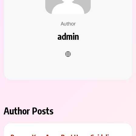
Author
admin
Author Posts