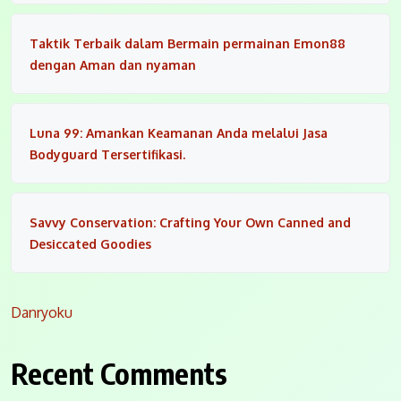
Taktik Terbaik dalam Bermain permainan Emon88
dengan Aman dan nyaman
Luna 99: Amankan Keamanan Anda melalui Jasa
Bodyguard Tersertifikasi.
Savvy Conservation: Crafting Your Own Canned and
Desiccated Goodies
Danryoku
Recent Comments