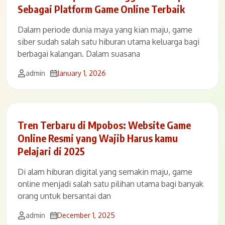
Sebagai Platform Game Online Terbaik
Dalam periode dunia maya yang kian maju, game
siber sudah salah satu hiburan utama keluarga bagi
berbagai kalangan. Dalam suasana
admin
January 1, 2026
Tren Terbaru di Mpobos: Website Game
Online Resmi yang Wajib Harus kamu
Pelajari di 2025
Di alam hiburan digital yang semakin maju, game
online menjadi salah satu pilihan utama bagi banyak
orang untuk bersantai dan
admin
December 1, 2025