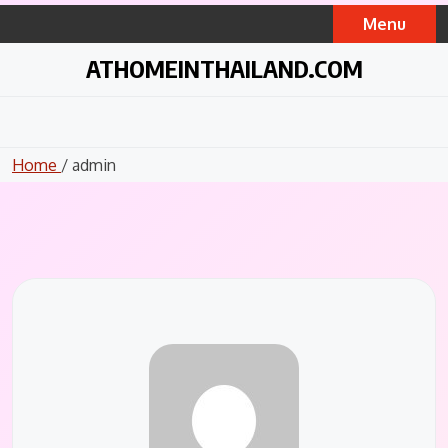
Skip
Menu
to
content
ATHOMEINTHAILAND.COM
Home
/ admin