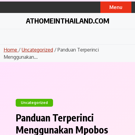
Skip
Menu
to
content
ATHOMEINTHAILAND.COM
Home
/
Uncategorized
/ Panduan Terperinci
Menggunakan...
Uncategorized
Panduan Terperinci
Menggunakan Mpobos