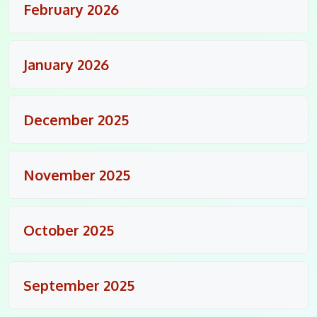
February 2026
January 2026
December 2025
November 2025
October 2025
September 2025