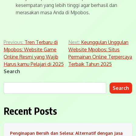
kesempatan yang lebih tinggi agar berhasil dan
merasakan masa Anda di Mpobos.
Post
Previous:
Tren Terbaru di
Next:
Keunggulan Unggulan
Mpobos: Website Game
Website Mpobos: Situs
navigation
Online Resmi yang Wajib
Permainan Online Terpercaya
Harus kamu Pelajari di 2025
Terbaik Tahun 2025
Search
Search
Recent Posts
Penginapan Bersih dan Selesa: Alternatif dengan Jasa