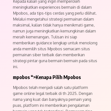
Kepada kalian yang ingin memperoleh
meningkatkan experiences bermain di dalam
Mpobos, ada tips-tips cerdas yang perlu dilihat.
Melalui mengetahui strategi permainan dalam
maksimal, kalian tidak hanya menikmati game,
namun juga meningkatkan kemungkinan dalam
meraih kemenangan. Tulisan ini siap
memberikan guidance lengkap untuk menolong
anda memilih situs Mpobos semacam situs
permainan siber terbaik dan memberikan
strategi pintar guna bermain bermain pada situs
ini.
mpobos “>Kenapa Pilih Mpobos
Mpobos telah menjadi salah satu platform
game online legal terbaik di th 2025. Dengan
nama yang kuat dan banyaknya pemain yang
puas, platform ini memberikan pengalaman