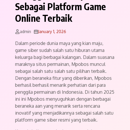
Sebagai Platform Game
Online Terbaik
admin
January 1, 2026
Dalam periode dunia maya yang kian maju,
game siber sudah salah satu hiburan utama
keluarga bagi berbagai kalangan. Dalam suasana
maraknya situs permainan, Mpobos muncul
sebagai salah satu salah satu pilihan terbaik.
Dengan beraneka fitur yang diberikan, Mpobos
berhasil berhasil menarik perhatian dari para
penggila permainan di Indonesia. Di tahun 2025
ini ini Mpobos menyuguhkan dengan berbagai
beraneka aan yang menarik serta rencana
inovatif yang menjadikannya sebagai salah satu
platform game siber resmi yang terbaik.